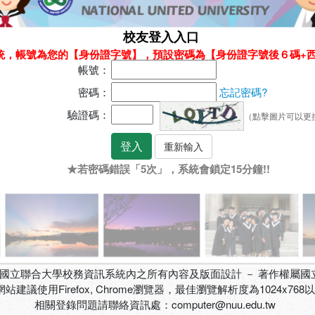
校友登入入口
統，帳號為您的【身份證字號】，預設密碼為【身份證字號後６碼+
帳號：
密碼：
忘記密碼?
驗證碼：
（點擊圖片可以更
★若密碼錯誤「5次」，系統會鎖定15分鐘!!
國立聯合大學校務資訊系統內之所有內容及版面設計 － 著作權屬國
網站建議使用Firefox, Chrome瀏覽器，最佳瀏覽解析度為1024x768
相關登錄問題請聯絡資訊處：computer@nuu.edu.tw