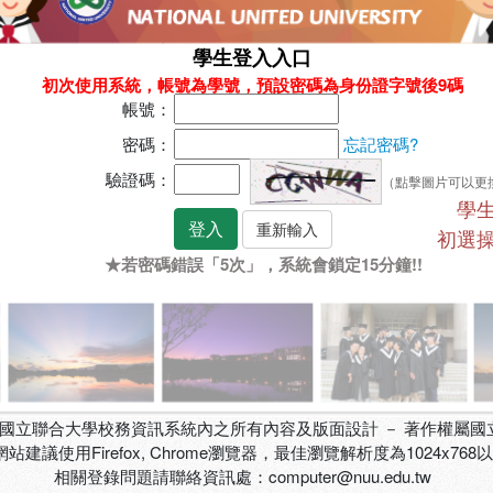
學生登入入口
初次使用系統，帳號為學號，預設密碼為身份證字號後9碼
帳號：
密碼：
忘記密碼?
驗證碼：
（點擊圖片可以更
學
初選
★若密碼錯誤「5次」，系統會鎖定15分鐘!!
國立聯合大學校務資訊系統內之所有內容及版面設計 － 著作權屬國
網站建議使用Firefox, Chrome瀏覽器，最佳瀏覽解析度為1024x768
相關登錄問題請聯絡資訊處：computer@nuu.edu.tw